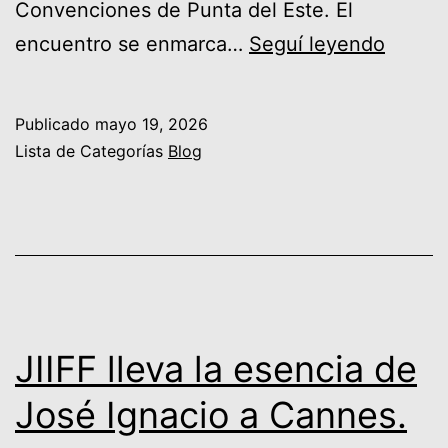
Convenciones de Punta del Este. El
FIJE
encuentro se enmarca…
Seguí leyendo
2026:
el
Publicado
mayo 19, 2026
ecosi
Lista de Categorías
Blog
empre
desde
Punta
del
Este
hacia
JIIFF lleva la esencia de
Iberoa
José Ignacio a Cannes.