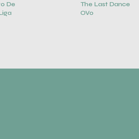
ro De
The Last Dance
Liga
OVo