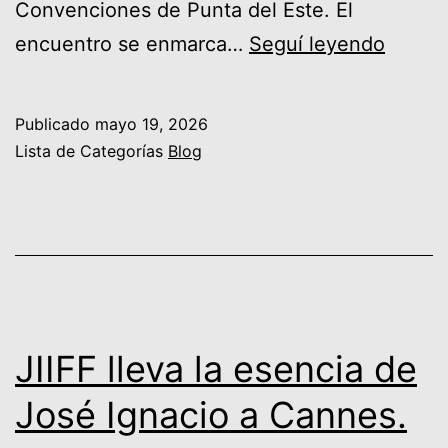
Convenciones de Punta del Este. El
FIJE
encuentro se enmarca…
Seguí leyendo
2026:
el
Publicado
mayo 19, 2026
ecosi
Lista de Categorías
Blog
empre
desde
Punta
del
Este
hacia
JIIFF lleva la esencia de
Iberoa
José Ignacio a Cannes.