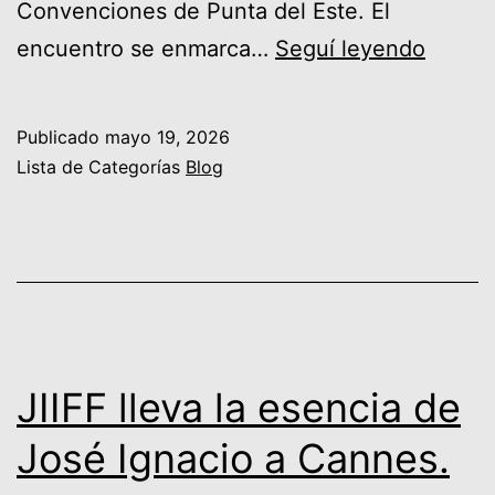
Convenciones de Punta del Este. El
FIJE
encuentro se enmarca…
Seguí leyendo
2026:
el
Publicado
mayo 19, 2026
ecosi
Lista de Categorías
Blog
empre
desde
Punta
del
Este
hacia
JIIFF lleva la esencia de
Iberoa
José Ignacio a Cannes.