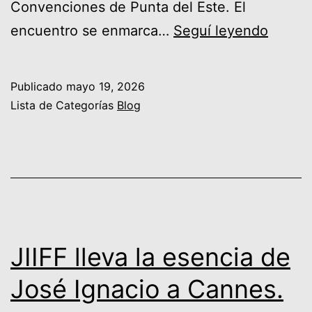
Convenciones de Punta del Este. El
FIJE
encuentro se enmarca…
Seguí leyendo
2026:
el
Publicado
mayo 19, 2026
ecosi
Lista de Categorías
Blog
empre
desde
Punta
del
Este
hacia
JIIFF lleva la esencia de
Iberoa
José Ignacio a Cannes.