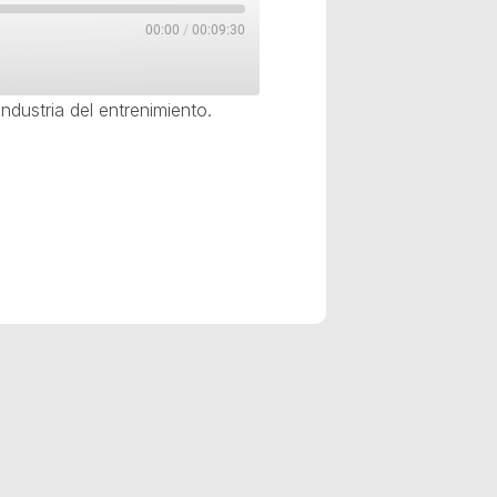
00:00
/
00:09:30
industria del entrenimiento.