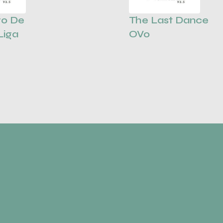
ro De
The Last Dance
Liga
OVo