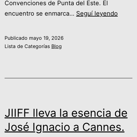
Convenciones de Punta del Este. El
FIJE
encuentro se enmarca…
Seguí leyendo
2026:
el
Publicado
mayo 19, 2026
ecosi
Lista de Categorías
Blog
empre
desde
Punta
del
Este
hacia
JIIFF lleva la esencia de
Iberoa
José Ignacio a Cannes.