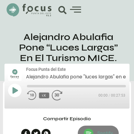
Alejandro Abulafia
Pone “luces Largas”
En El Turismo MICE.
Focus Punta del Este
Alejandro Abulafia pone "luces largas" en el turismo MICE.
1X
00:00
/
00:27:53
Compartir Episodio
Spotify