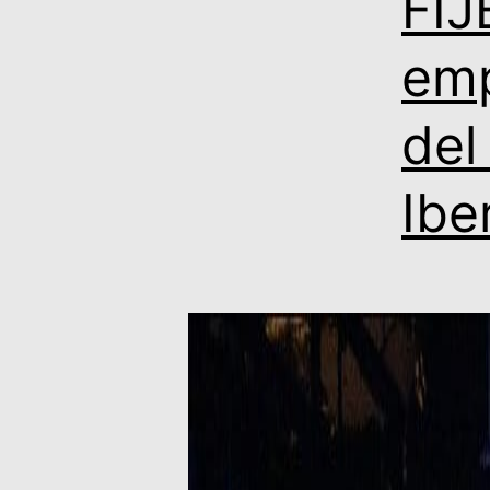
FIJ
emp
del
Ibe