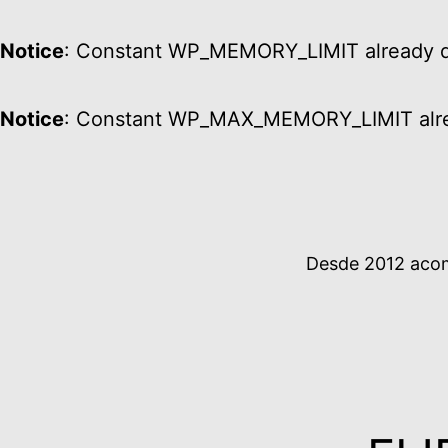
Notice
: Constant WP_MEMORY_LIMIT already d
Notice
: Constant WP_MAX_MEMORY_LIMIT alre
Ir
al
contenido
Desde 2012 acomp