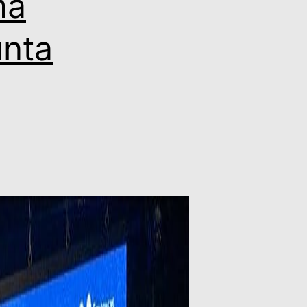
ma
nta