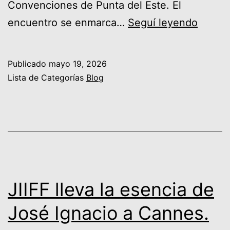
Convenciones de Punta del Este. El
FIJE
encuentro se enmarca…
Seguí leyendo
2026:
el
Publicado
mayo 19, 2026
ecosi
Lista de Categorías
Blog
empre
desde
Punta
del
Este
hacia
JIIFF lleva la esencia de
Iberoa
José Ignacio a Cannes.