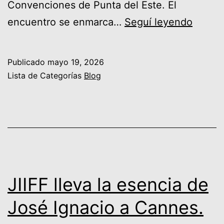
Convenciones de Punta del Este. El
FIJE
encuentro se enmarca…
Seguí leyendo
2026:
el
Publicado
mayo 19, 2026
ecosi
Lista de Categorías
Blog
empre
desde
Punta
del
Este
hacia
JIIFF lleva la esencia de
Iberoa
José Ignacio a Cannes.