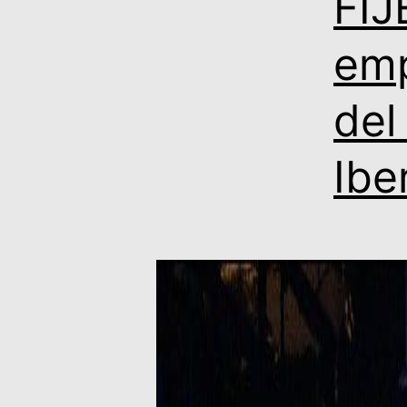
FIJ
emp
del
Ibe