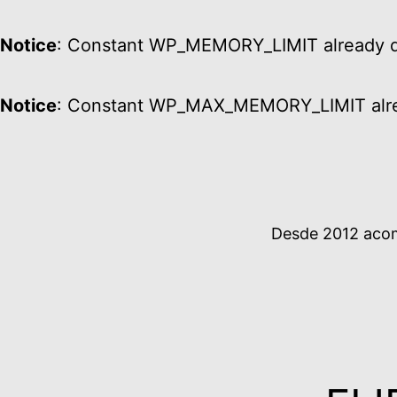
Notice
: Constant WP_MEMORY_LIMIT already d
Notice
: Constant WP_MAX_MEMORY_LIMIT alre
Ir
al
contenido
Desde 2012 acomp