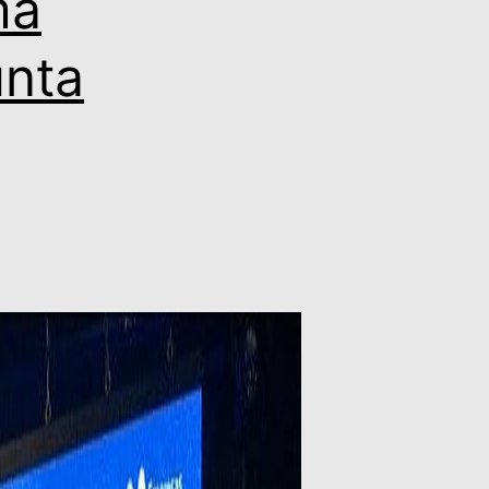
ma
nta