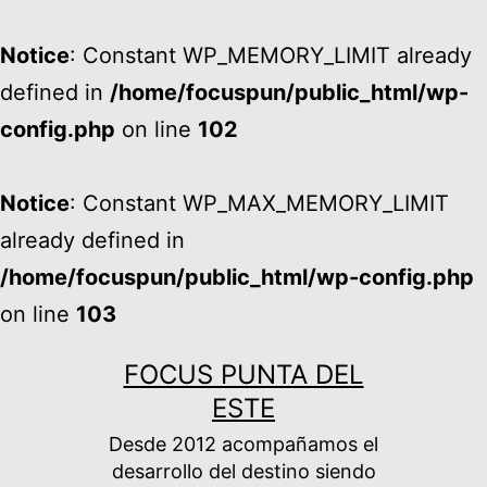
Notice
: Constant WP_MEMORY_LIMIT already
defined in
/home/focuspun/public_html/wp-
config.php
on line
102
Notice
: Constant WP_MAX_MEMORY_LIMIT
already defined in
/home/focuspun/public_html/wp-config.php
on line
103
Ir
FOCUS PUNTA DEL
al
ESTE
contenido
Desde 2012 acompañamos el
desarrollo del destino siendo