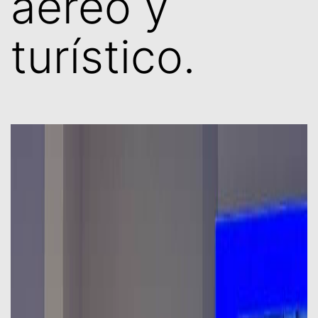
aéreo y
turístico.