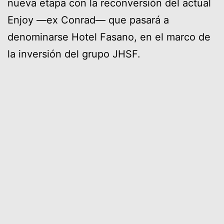
nueva etapa con la reconversión del actual
Enjoy —ex Conrad— que pasará a
denominarse Hotel Fasano, en el marco de
la inversión del grupo JHSF.
Uno de los ejes centrales del proyecto es la
creación de CJ Punta, un shopping de lujo
de aproximadamente 20.000 metros
cuadrados que replicará el concepto del
exclusivo Shopping Cidade Jardim de São
Paulo, adaptado a las características del
destino.
La gran apuesta estará puesta en la llegada
de marcas internacionales de primer nivel
como Louis Vuitton, Tiffany & Co., Celine,