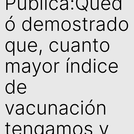
Pública:Qued
ó demostrado
que, cuanto
mayor índice
de
vacunación
tengamos y