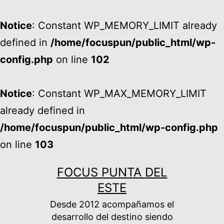
Notice
: Constant WP_MEMORY_LIMIT already
defined in
/home/focuspun/public_html/wp-
config.php
on line
102
Notice
: Constant WP_MAX_MEMORY_LIMIT
already defined in
/home/focuspun/public_html/wp-config.php
on line
103
Ir
FOCUS PUNTA DEL
al
ESTE
contenido
Desde 2012 acompañamos el
desarrollo del destino siendo