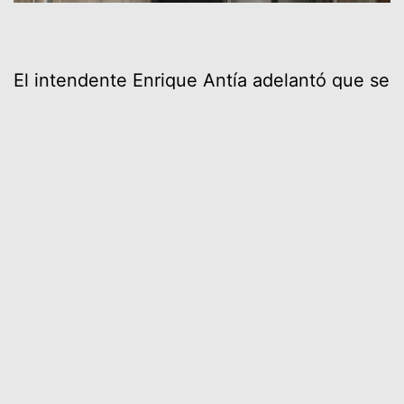
El intendente Enrique Antía adelantó que se
reforzaron los cuerpos inspectivos de la
Dirección de Gestión Ambiental para
fiscalizar el cierre en hora de bares,
restaurantes, así como no permitir
actividades en espacios cerrados.
La Dirección general de Deportes ofreció a
la asociación de Gimnasios espacios
municipales abiertos para la practica de
deportes.
Antía dijo que hay que trabajar en materia