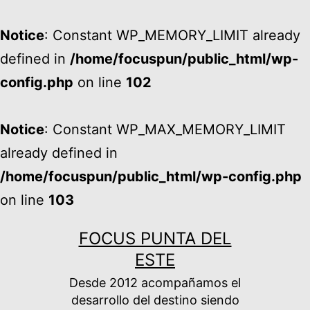
Notice
: Constant WP_MEMORY_LIMIT already
defined in
/home/focuspun/public_html/wp-
config.php
on line
102
Notice
: Constant WP_MAX_MEMORY_LIMIT
already defined in
/home/focuspun/public_html/wp-config.php
on line
103
Ir
FOCUS PUNTA DEL
al
ESTE
contenido
Desde 2012 acompañamos el
desarrollo del destino siendo