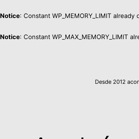
Notice
: Constant WP_MEMORY_LIMIT already d
Notice
: Constant WP_MAX_MEMORY_LIMIT alre
Ir
al
contenido
Desde 2012 acomp