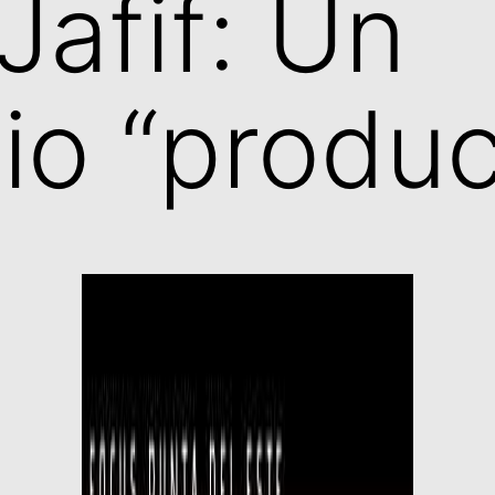
Jafif: Un
io “produc