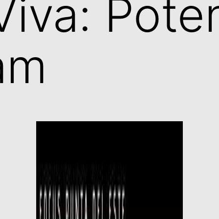
Viva: Pote
am