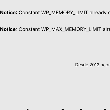
Notice
: Constant WP_MEMORY_LIMIT already d
Notice
: Constant WP_MAX_MEMORY_LIMIT alre
Ir
al
contenido
Desde 2012 acomp