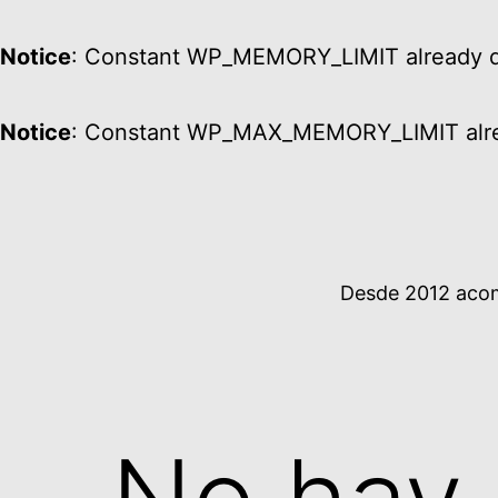
Notice
: Constant WP_MEMORY_LIMIT already d
Notice
: Constant WP_MAX_MEMORY_LIMIT alre
Ir
al
contenido
Desde 2012 acomp