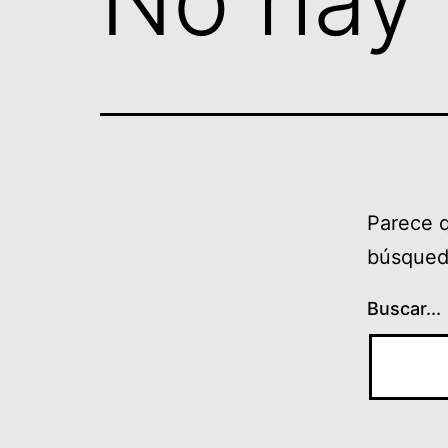
No hay 
Parece 
búsqued
Buscar...