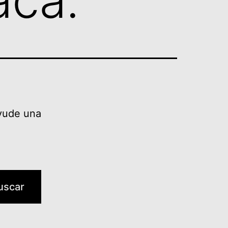
acá.
yude una