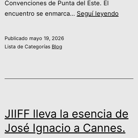
Convenciones de Punta del Este. El
FIJE
encuentro se enmarca…
Seguí leyendo
2026:
el
Publicado
mayo 19, 2026
ecosi
Lista de Categorías
Blog
empre
desde
Punta
del
Este
hacia
JIIFF lleva la esencia de
Iberoa
José Ignacio a Cannes.