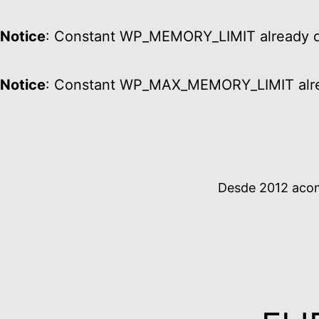
Notice
: Constant WP_MEMORY_LIMIT already d
Notice
: Constant WP_MAX_MEMORY_LIMIT alre
Ir
al
contenido
Desde 2012 acomp