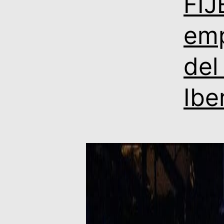
FIJ
emp
del
Ibe