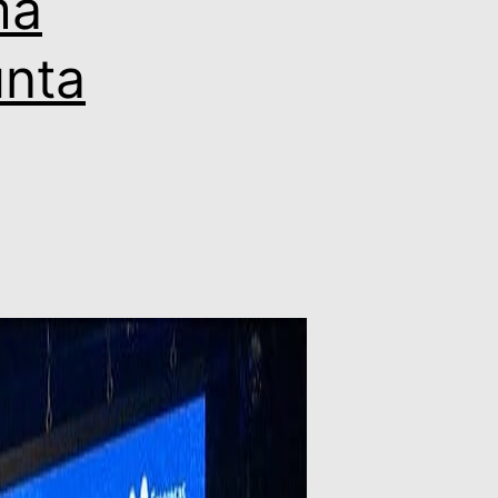
ma
nta