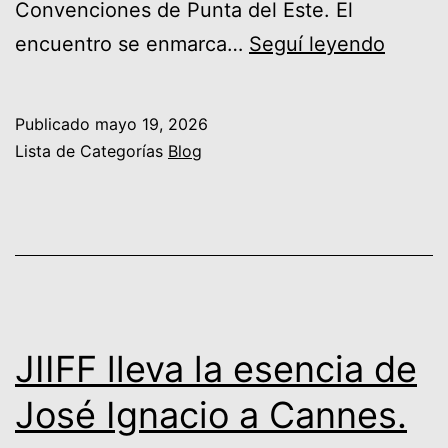
Convenciones de Punta del Este. El
FIJE
encuentro se enmarca…
Seguí leyendo
2026:
el
Publicado
mayo 19, 2026
ecosi
Lista de Categorías
Blog
empre
desde
Punta
del
Este
hacia
JIIFF lleva la esencia de
Iberoa
José Ignacio a Cannes.