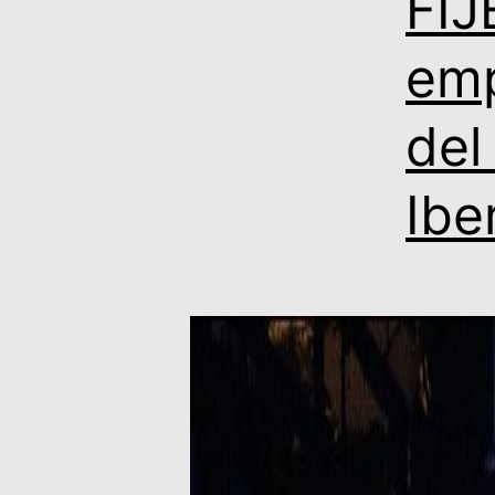
FIJ
emp
del
Ibe