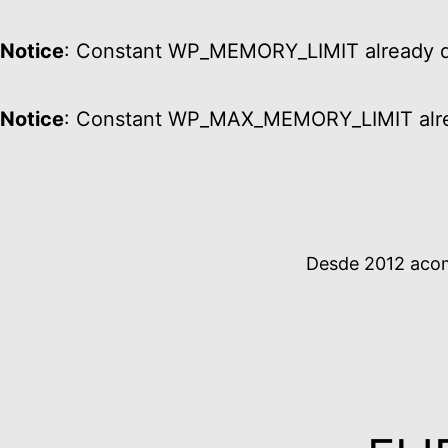
Notice
: Constant WP_MEMORY_LIMIT already d
Notice
: Constant WP_MAX_MEMORY_LIMIT alre
Ir
al
contenido
Desde 2012 acomp