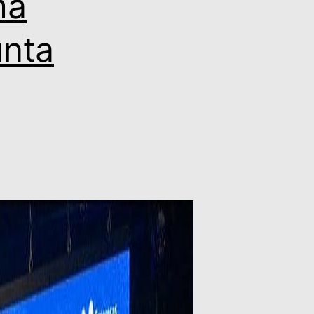
ma
nta