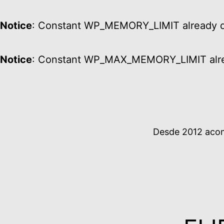
Notice
: Constant WP_MEMORY_LIMIT already d
Notice
: Constant WP_MAX_MEMORY_LIMIT alre
Ir
al
contenido
Desde 2012 acomp