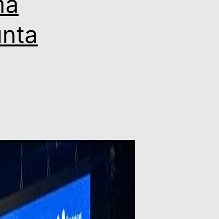
ma
nta