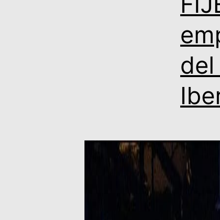
FIJ
emp
del
Ibe