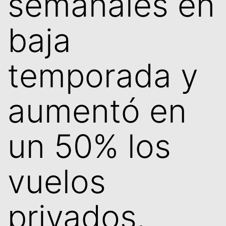
semanales en
baja
temporada y
aumentó en
un 50% los
vuelos
privados.