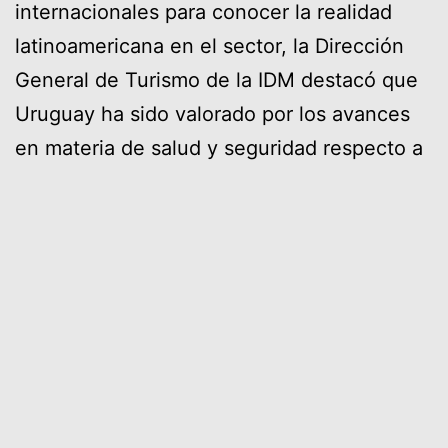
internacionales para conocer la realidad
latinoamericana en el sector, la Dirección
General de Turismo de la IDM destacó que
Uruguay ha sido valorado por los avances
en materia de salud y seguridad respecto a
protocolos y plan de vacunación, entre
otros aspectos vinculados al confort,
gastronomía, conectividad, entre otros.
Junto al director Martín Laventure, la
subdirección apuesta fuertemente a
consolidar un turismo de todo el año,
con Punta del Este como marca
internacional, así como también dar a