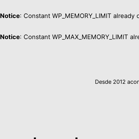
Notice
: Constant WP_MEMORY_LIMIT already d
Notice
: Constant WP_MAX_MEMORY_LIMIT alre
Ir
al
contenido
Desde 2012 acomp