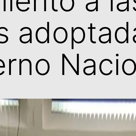
iento a la
s adoptad
erno Nacio