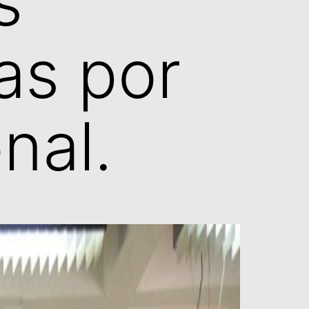
s
as por
nal.