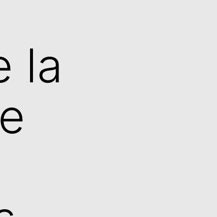
e
 la
de