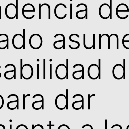
ndencia d
ado asume
abilidad 
para dar