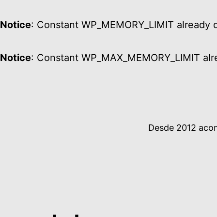
Notice
: Constant WP_MEMORY_LIMIT already d
Notice
: Constant WP_MAX_MEMORY_LIMIT alre
Ir
al
contenido
Desde 2012 acomp