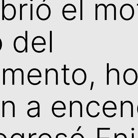
brió el mo
o del
mento, ho
on a encen