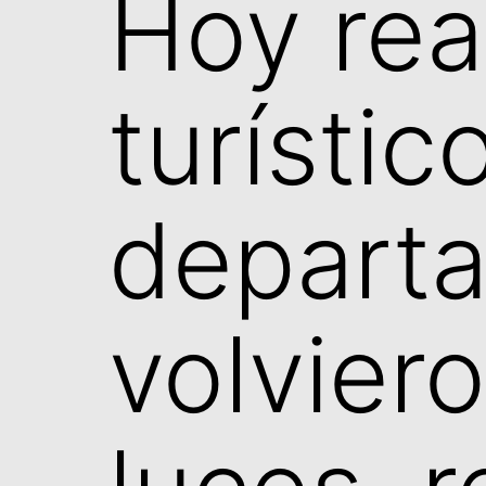
Hoy rea
turístic
departa
volvier