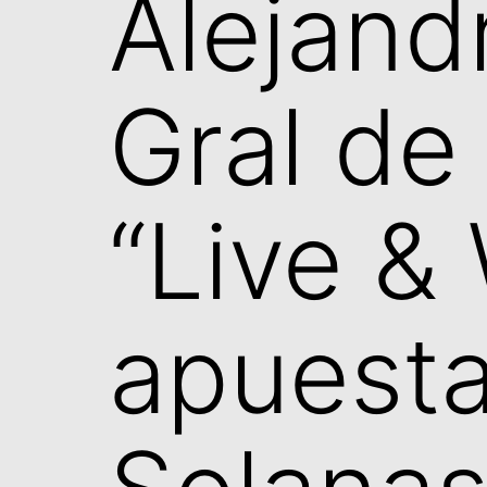
Alejand
Gral de
“Live &
apuesta