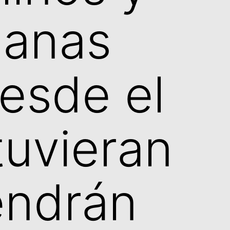
lanas
esde el
tuvieran
endrán