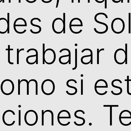
des de So
trabajar d
como si es
ciones. T