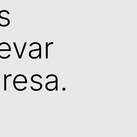
s
evar
resa.