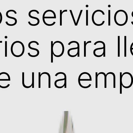
os servicio
ios para ll
e una emp