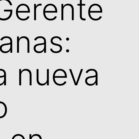
 Gerente
anas:
la nueva
o