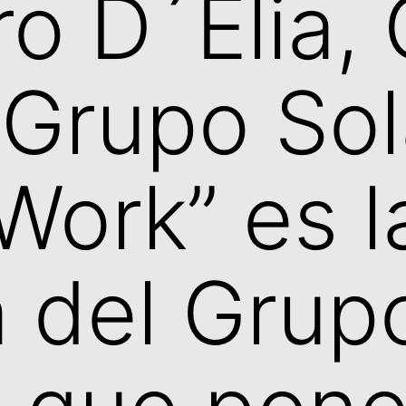
ro D´Elia,
 Grupo Sol
 Work” es 
 del Grup