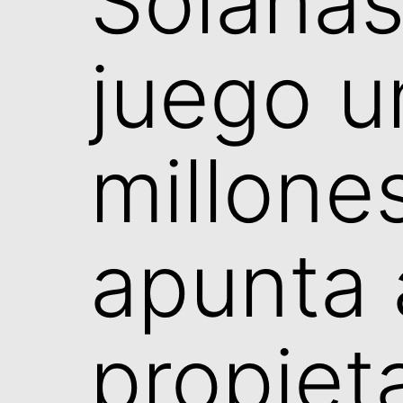
Solanas
juego u
millone
apunta 
propieta