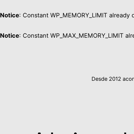
Notice
: Constant WP_MEMORY_LIMIT already d
Notice
: Constant WP_MAX_MEMORY_LIMIT alre
Ir
al
contenido
Desde 2012 acomp