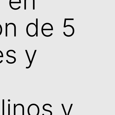
 en
ón de 5
es y
linos y