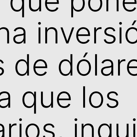
 que pone
na inversi
s de dólar
a que los
rios, inqui