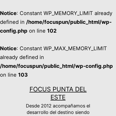
Notice
: Constant WP_MEMORY_LIMIT already
defined in
/home/focuspun/public_html/wp-
config.php
on line
102
Notice
: Constant WP_MAX_MEMORY_LIMIT
already defined in
/home/focuspun/public_html/wp-config.php
on line
103
Ir
FOCUS PUNTA DEL
al
ESTE
contenido
Desde 2012 acompañamos el
desarrollo del destino siendo