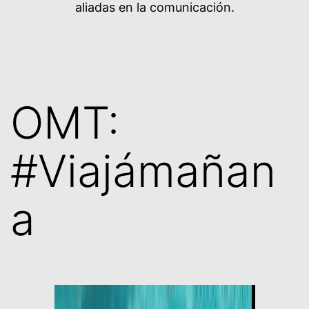
aliadas en la comunicación.
OMT:
#Viajámañan
a