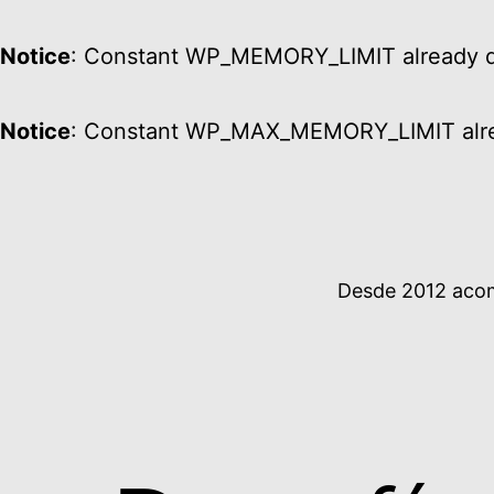
Notice
: Constant WP_MEMORY_LIMIT already d
Notice
: Constant WP_MAX_MEMORY_LIMIT alre
Ir
al
contenido
Desde 2012 acomp