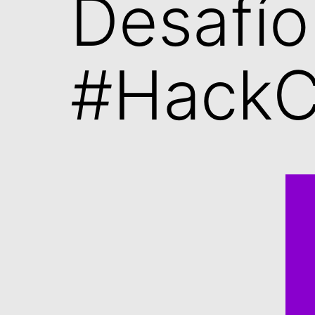
Desafío
#HackC